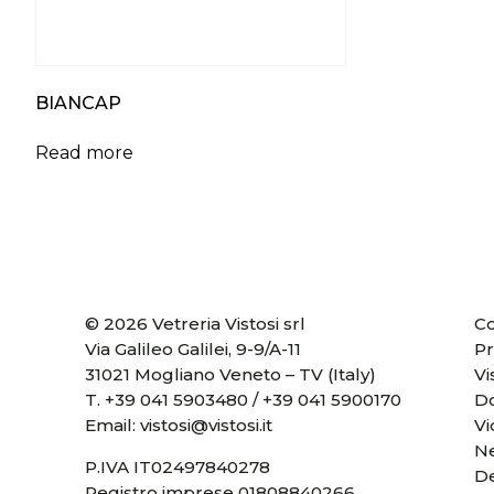
BIANCAP
Read more
© 2026 Vetreria Vistosi srl
Co
Via Galileo Galilei, 9-9/A-11
Pr
31021 Mogliano Veneto – TV (Italy)
Vi
T.
+39 041 5903480
/
+39 041 5900170
D
Email:
vistosi@vistosi.it
V
Ne
P.IVA IT02497840278
D
Registro imprese 01808840266