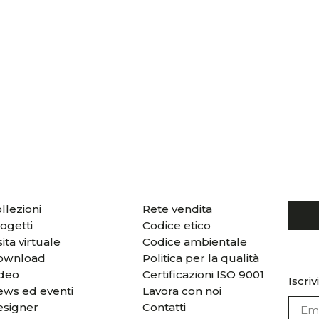
llezioni
Rete vendita
ogetti
Codice etico
sita virtuale
Codice ambientale
ownload
Politica per la qualità
ideo
Certificazioni ISO 9001
Iscriv
ws ed eventi
Lavora con noi
esigner
Contatti