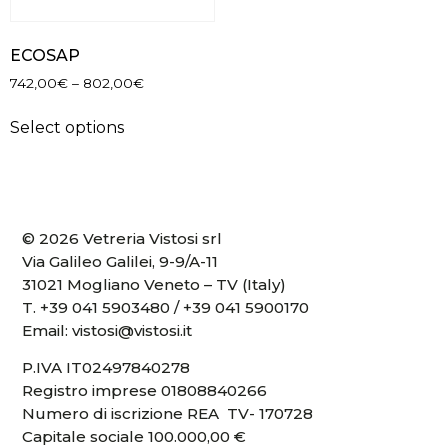
ECOSAP
742,00
€
–
802,00
€
Select options
© 2026 Vetreria Vistosi srl
Via Galileo Galilei, 9-9/A-11
31021 Mogliano Veneto – TV (Italy)
T.
+39 041 5903480
/
+39 041 5900170
Email:
vistosi@vistosi.it
P.IVA IT02497840278
Registro imprese 01808840266
Numero di iscrizione REA TV- 170728
Capitale sociale 100.000,00 €