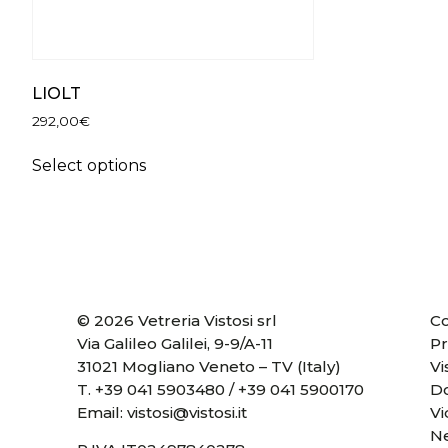
LIOLT
292,00
€
Select options
© 2026 Vetreria Vistosi srl
Co
Via Galileo Galilei, 9-9/A-11
Pr
31021 Mogliano Veneto – TV (Italy)
Vi
T.
+39 041 5903480
/
+39 041 5900170
D
Email:
vistosi@vistosi.it
V
Ne