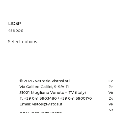
LIOSP
486,00
€
Select options
© 2026 Vetreria Vistosi srl
Co
Via Galileo Galilei, 9-9/A-11
Pr
31021 Mogliano Veneto – TV (Italy)
Vi
T.
+39 041 5903480
/
+39 041 5900170
D
Email:
vistosi@vistosi.it
V
Ne