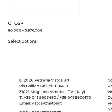
OTOSP
80,00
€
–
5.876,00
€
Select options
© 2026 Vetreria Vistosi srl
Co
Via Galileo Galilei, 9-9/A-11
Pr
31021 Mogliano Veneto – TV (Italy)
Vi
T.
+39 041 5903480
/
+39 041 5900170
D
Email:
vistosi@vistosi.it
V
Ne