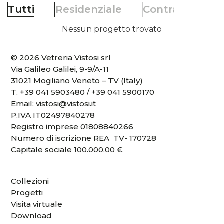
Tutti
Residenziale
Contract
Re
Nessun progetto trovato
© 2026 Vetreria Vistosi srl
Via Galileo Galilei, 9-9/A-11
31021 Mogliano Veneto – TV (Italy)
T.
+39 041 5903480
/
+39 041 5900170
Email:
vistosi@vistosi.it
P.IVA IT02497840278
Registro imprese 01808840266
Numero di iscrizione REA TV- 170728
Capitale sociale 100.000,00 €
Collezioni
Progetti
Visita virtuale
Download