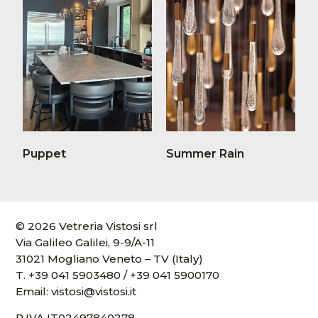
Puppet
Summer Rain
© 2026 Vetreria Vistosi srl
Via Galileo Galilei, 9-9/A-11
31021 Mogliano Veneto – TV (Italy)
T.
+39 041 5903480
/
+39 041 5900170
Email:
vistosi@vistosi.it
P.IVA IT02497840278