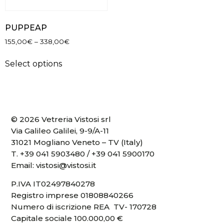
PUPPEAP
155,00
€
–
338,00
€
Select options
© 2026 Vetreria Vistosi srl
Via Galileo Galilei, 9-9/A-11
31021 Mogliano Veneto – TV (Italy)
T.
+39 041 5903480
/
+39 041 5900170
Email:
vistosi@vistosi.it
P.IVA IT02497840278
Registro imprese 01808840266
Numero di iscrizione REA TV- 170728
Capitale sociale 100.000,00 €