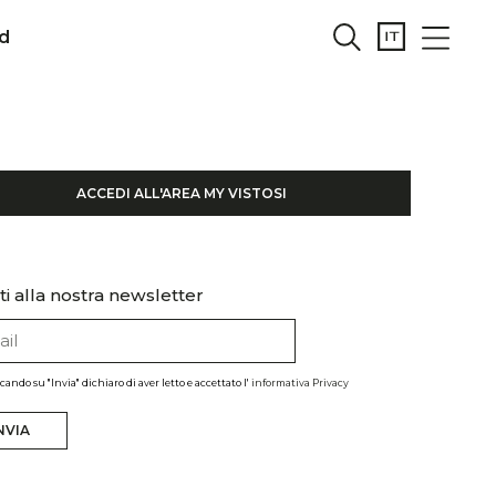
d
ACCEDI ALL'AREA MY VISTOSI
iti alla nostra newsletter
ccando su "Invia" dichiaro di aver letto e accettato l'
informativa Privacy
NVIA