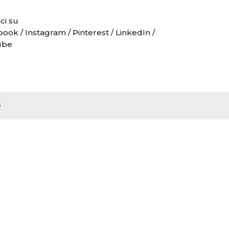
ci su
book
/
Instagram
/
Pinterest
/
LinkedIn
/
ube
s