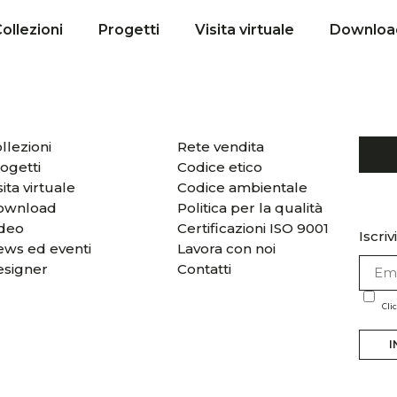
ollezioni
Progetti
Visita virtuale
Downloa
llezioni
Rete vendita
ogetti
Codice etico
sita virtuale
Codice ambientale
ownload
Politica per la qualità
ideo
Certificazioni ISO 9001
Iscriv
ws ed eventi
Lavora con noi
esigner
Contatti
Cli
I