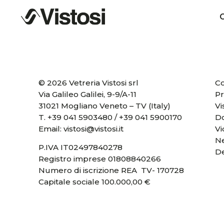
C
© 2026 Vetreria Vistosi srl
Co
Via Galileo Galilei, 9-9/A-11
Pr
31021 Mogliano Veneto – TV (Italy)
Vi
T.
+39 041 5903480
/
+39 041 5900170
D
Email:
vistosi@vistosi.it
V
Ne
P.IVA IT02497840278
D
Registro imprese 01808840266
Numero di iscrizione REA TV- 170728
Capitale sociale 100.000,00 €