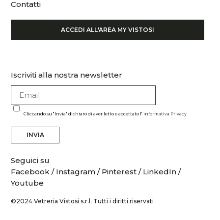
Contatti
ACCEDI ALL'AREA MY VISTOSI
Iscriviti alla nostra newsletter
Cliccando su "Invia" dichiaro di aver letto e accettato l'
informativa Privacy
INVIA
Seguici su
Facebook
/
Instagram
/
Pinterest
/
LinkedIn
/
Youtube
©2024 Vetreria Vistosi s.r.l. Tutti i diritti riservati