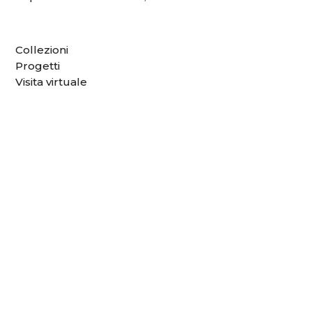
Collezioni
Progetti
Visita virtuale
Download
Video
News ed eventi
Designer
Rete vendita
Codice etico
Codice ambientale
Politica per la qualità
Certificazioni ISO 9001
Lavora con noi
Contatti
ACCEDI ALL'AREA MY VISTOSI