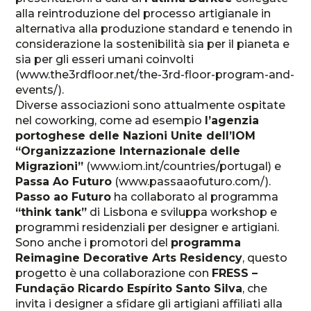
alla reintroduzione del processo artigianale in
alternativa alla produzione standard e tenendo in
considerazione la sostenibilità sia per il pianeta e
sia per gli esseri umani coinvolti
(www.the3rdfloor.net/the-3rd-floor-program-and-
events/).
Diverse associazioni sono attualmente ospitate
nel coworking, come ad esempio
l’agenzia
portoghese delle Nazioni Unite dell’IOM
“Organizzazione Internazionale delle
Migrazioni”
(www.iom.int/countries/portugal) e
Passa Ao Futuro
(www.passaaofuturo.com/).
Passo ao Futuro
ha collaborato al programma
“think tank”
di Lisbona e sviluppa workshop e
programmi residenziali per designer e artigiani.
Sono anche i promotori del
programma
Reimagine Decorative Arts Residency
, questo
progetto è una collaborazione con
FRESS –
Fundação Ricardo Espírito Santo Silva
, che
invita i designer a sfidare gli artigiani affiliati alla