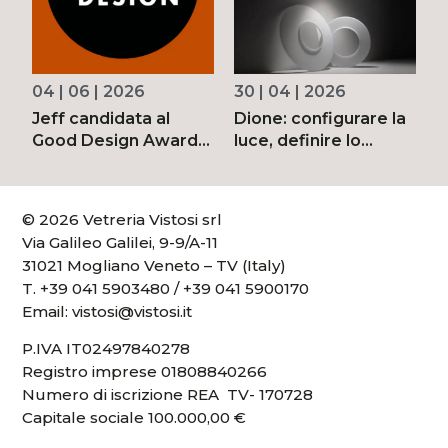
04 | 06 | 2026
30 | 04 | 2026
1
Jeff candidata al
Dione: configurare la
V
Good Design Awards
luce, definire lo
l
2026
spazio
d
© 2026 Vetreria Vistosi srl
Via Galileo Galilei, 9-9/A-11
31021 Mogliano Veneto – TV (Italy)
T.
+39 041 5903480
/
+39 041 5900170
Email:
vistosi@vistosi.it
P.IVA IT02497840278
Registro imprese 01808840266
Numero di iscrizione REA TV- 170728
Capitale sociale 100.000,00 €