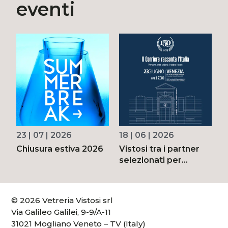
eventi
23 | 07 | 2026
18 | 06 | 2026
0
 a
Chiusura estiva 2026
Vistosi tra i partner
J
selezionati per
G
celebrare i 150 anni
2
del Corriere della
Sera
© 2026 Vetreria Vistosi srl
Via Galileo Galilei, 9-9/A-11
31021 Mogliano Veneto – TV (Italy)