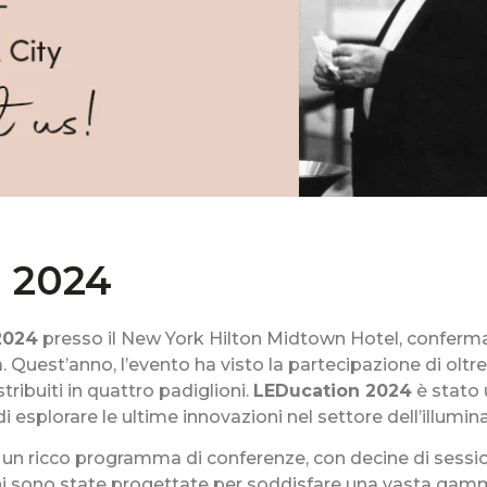
n 2024
2024
presso il New York Hilton Midtown Hotel, conferma
a. Quest’anno, l’evento ha visto la partecipazione di ol
ibuiti in quattro padiglioni.
LEDucation 2024
è stato 
di esplorare le ultime innovazioni nel settore dell’illumina
 un ricco programma di conferenze, con decine di session
oni sono state progettate per soddisfare una vasta gamma