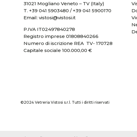
31021 Mogliano Veneto – TV (Italy)
Vi
T.
+39 041 5903480
/
+39 041 5900170
D
Email:
vistosi@vistosi.it
V
Ne
P.IVA IT02497840278
D
Registro imprese 01808840266
Numero di iscrizione REA TV- 170728
Capitale sociale 100.000,00 €
©2024 Vetreria Vistosi s.r.l. Tutti i diritti riservati