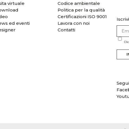
sita virtuale
Codice ambientale
ownload
Politica per la qualità
ideo
Certificazioni ISO 9001
Iscriv
ws ed eventi
Lavora con noi
esigner
Contatti
Cli
I
Segui
Face
Yout