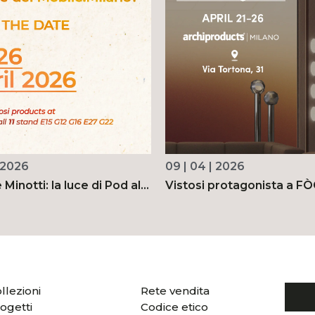
| 2026
09 | 04 | 2026
 Minotti: la luce di Pod al
Vistosi protagonista a F
del Mobile 2026
Living notes by Studiope
llezioni
Rete vendita
ogetti
Codice etico