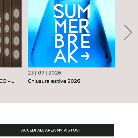
23 | 07 | 2026
18 | 06
ÒCO –
Chiusura estiva 2026
Vistosi
pe
per ce
Corrie
ACCEDI ALL'AREA MY VISTOSI