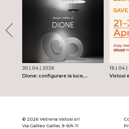
30 | 04 | 2026
16 | 04 
ign
Dione: configurare la luce,
Vistosi e
definire lo spazio
Salone 
© 2026 Vetreria Vistosi srl
Co
Via Galileo Galilei, 9-9/A-11
Pr