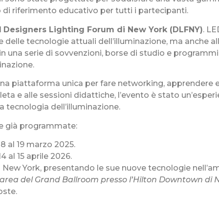
i riferimento educativo per tutti i partecipanti.
l
Designers Lighting Forum di New York (DLFNY)
. L
e delle tecnologie attuali dell’illuminazione, ma anche a
i in una serie di sovvenzioni, borse di studio e programm
minazione.
una piattaforma unica per fare networking, apprendere 
leta e alle sessioni didattiche, l’evento è stato un’espe
a tecnologia dell’illuminazione.
te già programmate:
18 al 19 marzo 2025.
 al 15 aprile 2026.
 New York, presentando le sue nuove tecnologie nell’amb
’area del Grand Ballroom presso l’Hilton Downtown di 
oste.