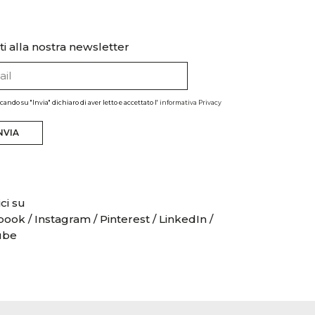
iti alla nostra newsletter
ccando su "Invia" dichiaro di aver letto e accettato l'
informativa Privacy
NVIA
ci su
book
/
Instagram
/
Pinterest
/
LinkedIn
/
ube