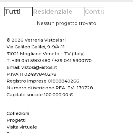
Tutti
Residenziale
Contract
Re
Nessun progetto trovato
© 2026 Vetreria Vistosi srl
Via Galileo Galilei, 9-9/A-11
31021 Mogliano Veneto – TV (Italy)
T.
+39 041 5903480
/
+39 041 5900170
Email:
vistosi@vistosi.it
P.IVA IT02497840278
Registro imprese 01808840266
Numero di iscrizione REA TV- 170728
Capitale sociale 100.000,00 €
Collezioni
Progetti
Visita virtuale