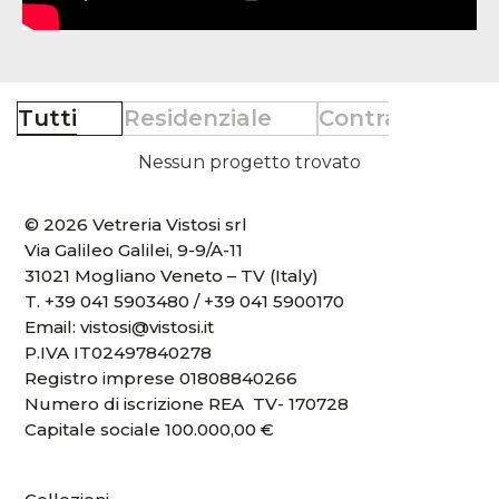
Tutti
Residenziale
Contract
Re
Nessun progetto trovato
© 2026 Vetreria Vistosi srl
Via Galileo Galilei, 9-9/A-11
31021 Mogliano Veneto – TV (Italy)
T.
+39 041 5903480
/
+39 041 5900170
Email:
vistosi@vistosi.it
P.IVA IT02497840278
Registro imprese 01808840266
Numero di iscrizione REA TV- 170728
Capitale sociale 100.000,00 €