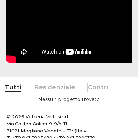
Tutti
Residenziale
Contract
Re
Nessun progetto trovato
© 2026 Vetreria Vistosi srl
Via Galileo Galilei, 9-9/A-11
31021 Mogliano Veneto – TV (Italy)
T.
+39 041 5903480
/
+39 041 5900170