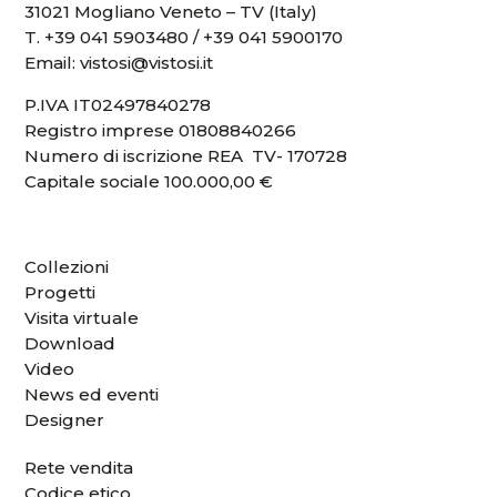
31021 Mogliano Veneto – TV (Italy)
T.
+39 041 5903480
/
+39 041 5900170
Email:
vistosi@vistosi.it
P.IVA IT02497840278
Registro imprese 01808840266
Numero di iscrizione REA TV- 170728
Capitale sociale 100.000,00 €
Collezioni
Progetti
Visita virtuale
Download
Video
News ed eventi
Designer
Rete vendita
Codice etico