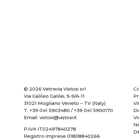
© 2026 Vetreria Vistosi srl
Co
Via Galileo Galilei, 9-9/A-11
Pr
31021 Mogliano Veneto – TV (Italy)
Vi
T.
+39 041 5903480
/
+39 041 5900170
D
Email:
vistosi@vistosi.it
V
Ne
P.IVA IT02497840278
D
Registro imprese 01808840266