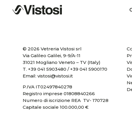
C
© 2026 Vetreria Vistosi srl
Co
Via Galileo Galilei, 9-9/A-11
Pr
31021 Mogliano Veneto – TV (Italy)
Vi
T.
+39 041 5903480
/
+39 041 5900170
D
Email:
vistosi@vistosi.it
V
Ne
P.IVA IT02497840278
D
Registro imprese 01808840266
Numero di iscrizione REA TV- 170728
Capitale sociale 100.000,00 €