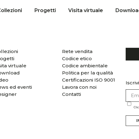
ollezioni
Progetti
Visita virtuale
Downloa
llezioni
Rete vendita
ogetti
Codice etico
sita virtuale
Codice ambientale
ownload
Politica per la qualità
ideo
Certificazioni ISO 9001
Iscriv
ws ed eventi
Lavora con noi
esigner
Contatti
Cli
I