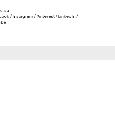
ci su
book
/
Instagram
/
Pinterest
/
LinkedIn
/
ube
s