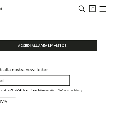
d
ACCEDI ALL'AREA MY VISTOSI
iti alla nostra newsletter
ccando su "Invia" dichiaro di aver letto e accettato l'
informativa Privacy
NVIA