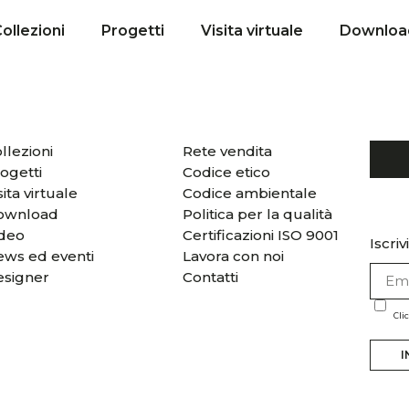
ollezioni
Progetti
Visita virtuale
Downloa
llezioni
Rete vendita
ogetti
Codice etico
sita virtuale
Codice ambientale
ownload
Politica per la qualità
ideo
Certificazioni ISO 9001
Iscriv
ws ed eventi
Lavora con noi
esigner
Contatti
Cli
I