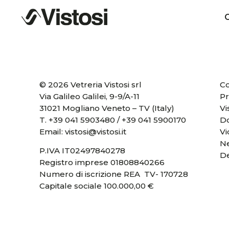
C
© 2026 Vetreria Vistosi srl
Co
Via Galileo Galilei, 9-9/A-11
Pr
31021 Mogliano Veneto – TV (Italy)
Vi
T.
+39 041 5903480
/
+39 041 5900170
D
Email:
vistosi@vistosi.it
V
Ne
P.IVA IT02497840278
D
Registro imprese 01808840266
Numero di iscrizione REA TV- 170728
Capitale sociale 100.000,00 €