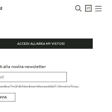
d
ACCEDI ALL'AREA MY VISTOSI
iti alla nostra newsletter
ccando su "Invia" dichiaro di aver letto e accettato l'
informativa Privacy
NVIA