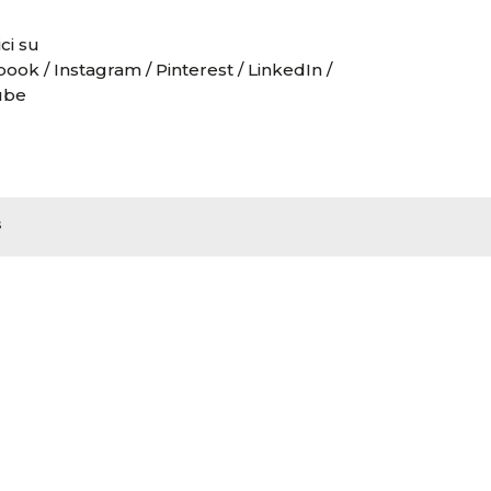
ci su
book
/
Instagram
/
Pinterest
/
LinkedIn
/
ube
s