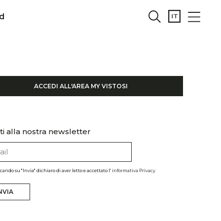
d
ACCEDI ALL'AREA MY VISTOSI
iti alla nostra newsletter
ccando su "Invia" dichiaro di aver letto e accettato l'
informativa Privacy
NVIA