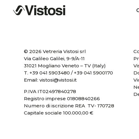
C
© 2026 Vetreria Vistosi srl
Co
Via Galileo Galilei, 9-9/A-11
Pr
31021 Mogliano Veneto – TV (Italy)
Vi
T.
+39 041 5903480
/
+39 041 5900170
D
Email:
vistosi@vistosi.it
V
Ne
P.IVA IT02497840278
D
Registro imprese 01808840266
Numero di iscrizione REA TV- 170728
Capitale sociale 100.000,00 €