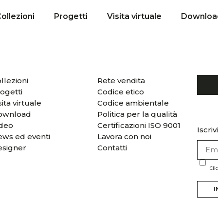
ollezioni
Progetti
Visita virtuale
Downloa
llezioni
Rete vendita
ogetti
Codice etico
sita virtuale
Codice ambientale
ownload
Politica per la qualità
ideo
Certificazioni ISO 9001
Iscriv
ws ed eventi
Lavora con noi
esigner
Contatti
Cli
I