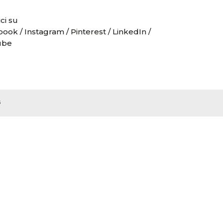
ci su
book
/
Instagram
/
Pinterest
/
LinkedIn
/
ube
s