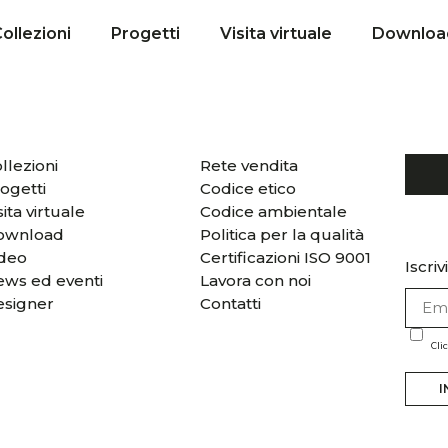
ollezioni
Progetti
Visita virtuale
Downloa
llezioni
Rete vendita
ogetti
Codice etico
sita virtuale
Codice ambientale
ownload
Politica per la qualità
ideo
Certificazioni ISO 9001
Iscriv
ws ed eventi
Lavora con noi
esigner
Contatti
Cli
I