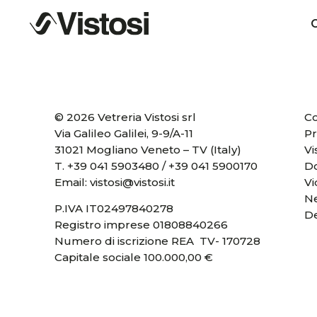
C
© 2026 Vetreria Vistosi srl
Co
Via Galileo Galilei, 9-9/A-11
Pr
31021 Mogliano Veneto – TV (Italy)
Vi
T.
+39 041 5903480
/
+39 041 5900170
D
Email:
vistosi@vistosi.it
V
Ne
P.IVA IT02497840278
D
Registro imprese 01808840266
Numero di iscrizione REA TV- 170728
Capitale sociale 100.000,00 €