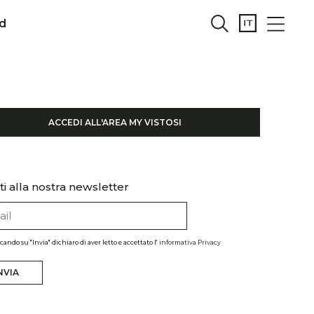
d
ACCEDI ALL'AREA MY VISTOSI
iti alla nostra newsletter
ccando su "Invia" dichiaro di aver letto e accettato l'
informativa Privacy
NVIA