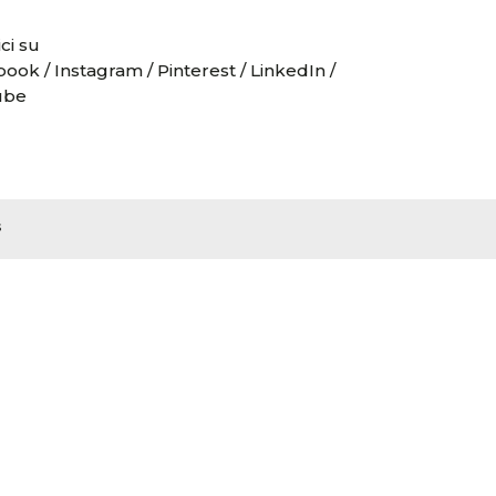
ci su
book
/
Instagram
/
Pinterest
/
LinkedIn
/
ube
s