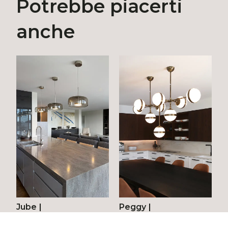
Potrebbe piacerti
anche
Jube
|
Peggy
|
Harbourview
Queenstown - Nuova