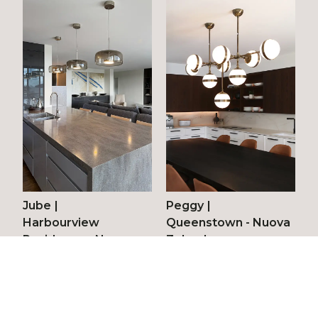
Jube
|
Peggy
|
Harbourview
Queenstown - Nuova
Residence - Nuova
Zelanda
Zelanda
© 2026 Vetreria Vistosi srl