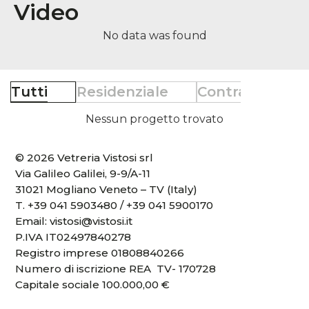
Video
No data was found
Tutti
Residenziale
Contract
Re
Nessun progetto trovato
© 2026 Vetreria Vistosi srl
Via Galileo Galilei, 9-9/A-11
31021 Mogliano Veneto – TV (Italy)
T.
+39 041 5903480
/
+39 041 5900170
Email:
vistosi@vistosi.it
P.IVA IT02497840278
Registro imprese 01808840266
Numero di iscrizione REA TV- 170728
Capitale sociale 100.000,00 €